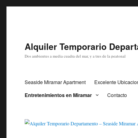
Alquiler Temporario Depar
Dos ambientes a media cuadra del mar, y a tres de la peatonal
Seaside Miramar Apartment
Excelente Ubicacio
Entretenimientos en Miramar
Contacto