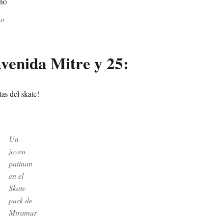
no
 avenida Mitre y 25:
tas del skate!
Un
joven
patinan
en el
Skate
park de
Miramar