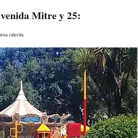
 avenida Mitre y 25:
osa calecita.