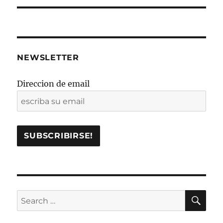
NEWSLETTER
Direccion de email
SE
Search
for: