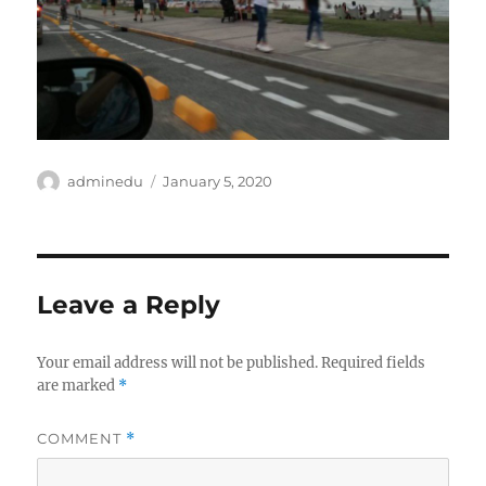
Author
Posted
adminedu
January 5, 2020
on
Leave a Reply
Your email address will not be published.
Required fields
are marked
*
COMMENT
*