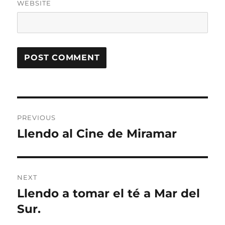
WEBSITE
Post
PREVIOUS
navigation
Llendo al Cine de Miramar
Previous
post:
NEXT
Llendo a tomar el té a Mar del
Next
post:
Sur.