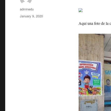
Author
adminedu
Posted
January 9, 2020
on
Aquí una foto de la c