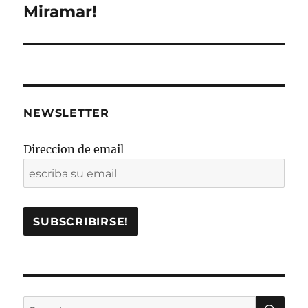
post:
Miramar!
NEWSLETTER
Direccion de email
SE
Search