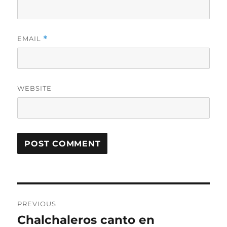
EMAIL
*
WEBSITE
Post
PREVIOUS
navigation
Chalchaleros canto en
Previous