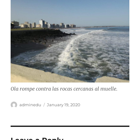
Ola rompe contra las rocas cercanas al muelle.
Author
Posted
adminedu
January 19, 2020
on