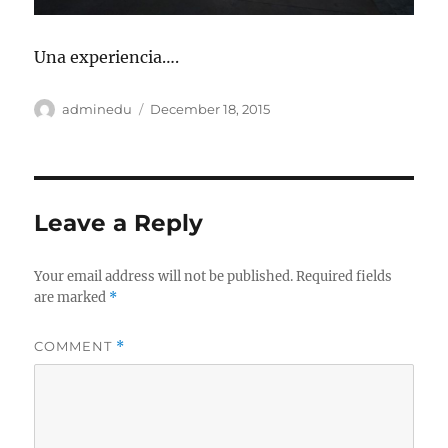
Una experiencia….
Author
Posted
adminedu
December 18, 2015
on
Leave a Reply
Your email address will not be published.
Required fields
are marked
*
COMMENT
*