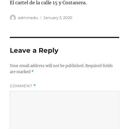
El cartel de la calle 15 y Costanera.
Author
Posted
adminedu
January 3, 2020
on
Leave a Reply
Your email address will not be published.
Required fields
are marked
*
COMMENT
*