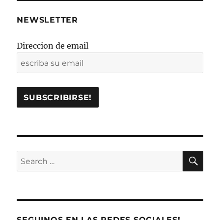
NEWSLETTER
Direccion de email
SE
Search
for:
SEGUINOS EN LAS REDES SOCIALES!