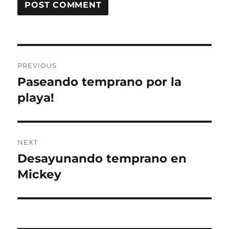
Post
PREVIOUS
navigation
Paseando temprano por la
Previous
post:
playa!
NEXT
Desayunando temprano en
Next
post:
Mickey