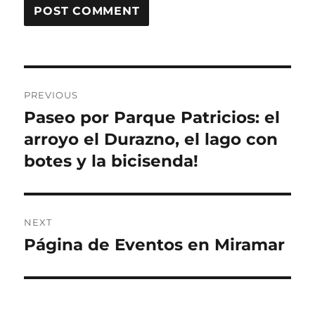
Post
PREVIOUS
navigation
Paseo por Parque Patricios: el
Previous
post:
arroyo el Durazno, el lago con
botes y la bicisenda!
NEXT
Página de Eventos en Miramar
Next
post: