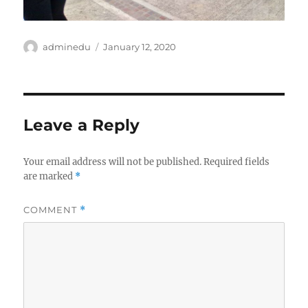
Author
Posted
adminedu
January 12, 2020
on
Leave a Reply
Your email address will not be published.
Required fields
are marked
*
COMMENT
*