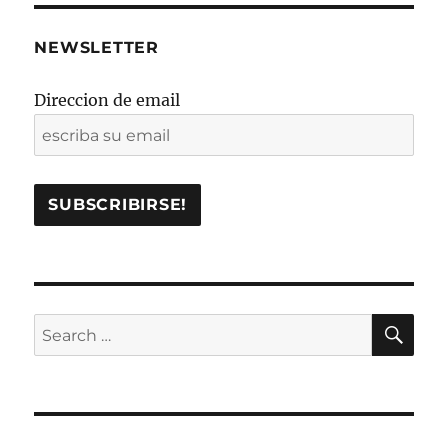
NEWSLETTER
Direccion de email
SE
Search
for: