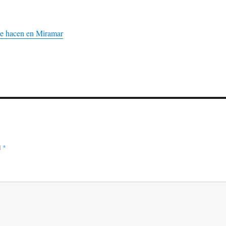
se hacen en Miramar
d
*