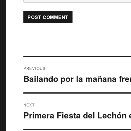
Post
PREVIOUS
navigation
Bailando por la mañana fren
Previous
post:
NEXT
Primera Fiesta del Lechón
Next
post: