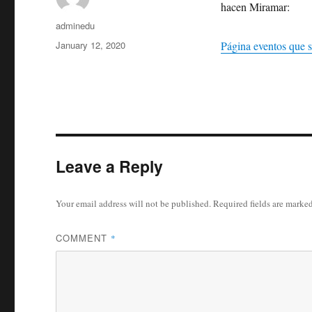
hacen Miramar:
Author
adminedu
Posted
January 12, 2020
Página eventos que 
on
Leave a Reply
Your email address will not be published.
Required fields are marke
COMMENT
*